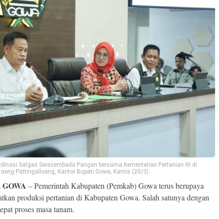
rdinasi Satgas Swasembada Pangan bersama Kementerian Pertanian RI di
aeng Pattingalloang, Kantor Bupati Gowa, Kamis (20/3).
, GOWA
– Pemerintah Kabupaten (Pemkab) Gowa terus berupaya
tkan produksi pertanian di Kabupaten Gowa. Salah satunya dengan
pat proses masa tanam.