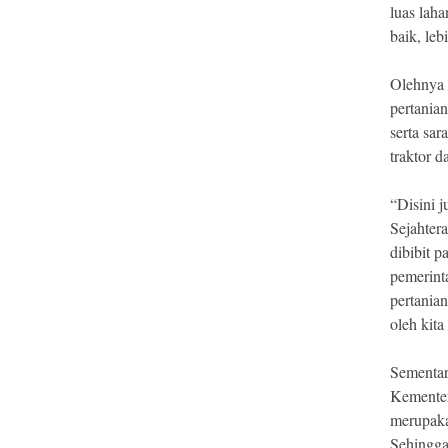
luas lah
baik, leb
Olehnya 
pertanian
serta sar
traktor 
“Disini 
Sejahter
dibibit p
pemerint
pertanian
oleh kit
Sementar
Kementer
merupaka
Sehingga