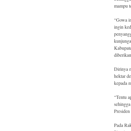
mampu te
“Gowa in
ingin ke
penyangg
kunjunga
Kabupate
diberikan
Dirinya 
hektar d
kepada m
“Tentu a
sehingga 
Presiden
Pada Rak