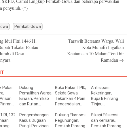
n SKPD, Camat Lingkup Pemkab Gowa dan beberapa perwakilan
n penyuluh. (*)
Gowa
Pemkab Gowa
g Idul Fitri 1446 H,
Tarawih Bersama Warga, Wali
n
upati Takalar Pantau
Kota Munafri Ingatkan
Murah di Desa
Keutamaan 10 Malam Terakhir
nyara
Ramadan
→
IT
k Pakai
Dukung
Buka Rakor TPID,
Antisipasi
ra,
Pemulihan Warga
Sekda Gowa
Kekeringan,
Arisan
Binaan, Pemkab
Tekankan 4 Poin
Bupati Pinrang
 Pinrang
dan Rutan
Pengendalian
Tinjau
kan
Pinrang Perkuat
Inflasi Daerah
Pemanfaatan
1 RI, 132
Sinergi
Pengembangan
Dukung Ekonomi
Irigasi
Sikapi Efisiensi
inaan
Pembinaan
Kasus Dugaan
Pegunungan,
Perpompaan di
dan Kemarau,
nrang
Pungli Perizinan,
Pemkab Pinrang
Tiroang
Pemkab Pinrang