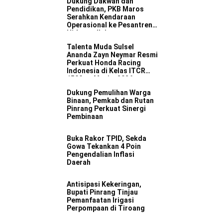
Dukung Dakwah dan
Pendidikan, PKB Maros
Serahkan Kendaraan
Operasional ke Pesantren
Hidayatullah
Talenta Muda Sulsel
Ananda Zayn Neymar Resmi
Perkuat Honda Racing
Indonesia di Kelas ITCR
1500 cc Musim 2026
Dukung Pemulihan Warga
Binaan, Pemkab dan Rutan
Pinrang Perkuat Sinergi
Pembinaan
Buka Rakor TPID, Sekda
Gowa Tekankan 4 Poin
Pengendalian Inflasi
Daerah
Antisipasi Kekeringan,
Bupati Pinrang Tinjau
Pemanfaatan Irigasi
Perpompaan di Tiroang