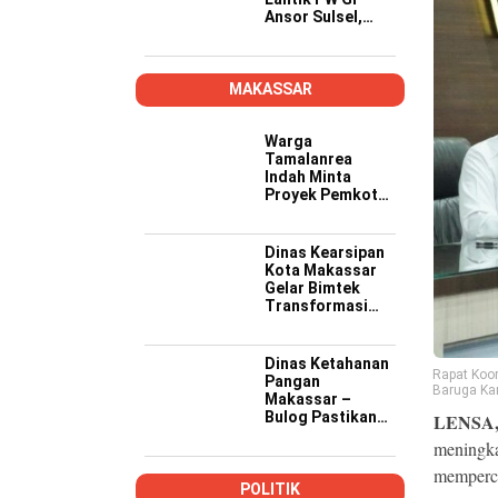
Ansor Sulsel,
Tekankan Kader
Kompeten,
Kreatif, dan Siap
Wujudkan
MAKASSAR
Ketahanan
Pangan
Warga
Tamalanrea
Indah Minta
Proyek Pemkot
Makassar Lebih
Transparan,
Musyawarah
Dinas Kearsipan
Berakhir dengan
Kota Makassar
Kesepakatan
Gelar Bimtek
Transformasi
Kearsipan di
Yogyakarta
Dinas Ketahanan
Rapat Koo
Pangan
Baruga Kar
Makassar –
Bulog Pastikan
LENSA
Stok dan
meningka
Distribusi
Bantuan Pangan
memperce
Aman
POLITIK