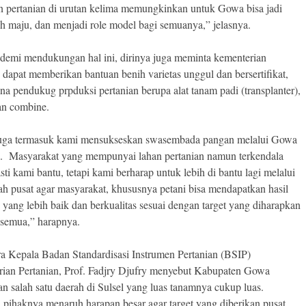
an pertanian di urutan kelima memungkinkan untuk Gowa bisa jadi
ih maju, dan menjadi role model bagi semuanya,” jelasnya.
demi mendukungan hal ini, dirinya juga meminta kementerian
 dapat memberikan bantuan benih varietas unggul dan bersertifikat,
ana pendukug prpduksi pertanian berupa alat tanam padi (transplanter),
dan combine.
juga termasuk kami mensukseskan swasembada pangan melalui Gowa
a. Masyarakat yang mempunyai lahan pertanian namun terkendala
asti kami bantu, tetapi kami berharap untuk lebih di bantu lagi melalui
ah pusat agar masyarakat, khususnya petani bisa mendapatkan hasil
 yang lebih baik dan berkualitas sesuai dengan target yang diharapkan
a semua,” harapnya.
a Kepala Badan Standardisasi Instrumen Pertanian (BSIP)
ian Pertanian, Prof. Fadjry Djufry menyebut Kabupaten Gowa
n salah satu daerah di Sulsel yang luas tanamnya cukup luas.
 pihaknya menaruh harapan besar agar target yang diberikan pusat