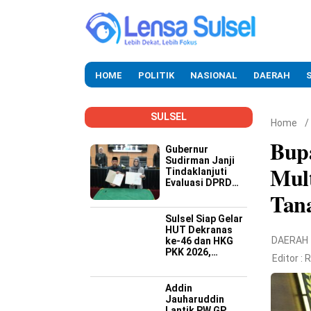
HOME
POLITIK
NASIONAL
DAERAH
SULSEL
Home
/
Bup
Gubernur
Sudirman Janji
Mult
Tindaklanjuti
Evaluasi DPRD
Tan
Soal Kinerja
Buruk OPD
Sulsel Siap Gelar
HUT Dekranas
DAERAH
ke-46 dan HKG
PKK 2026,
Editor :
R
Targetkan
Promosi Wastra-
Kriya hingga
Addin
Dongkrak
Jauharuddin
Ekonomi Daerah
Lantik PW GP