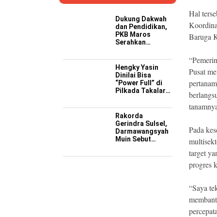
Hal ters
Dukung Dakwah
Koordina
dan Pendidikan,
PKB Maros
Baruga K
Serahkan
Kendaraan
Operasional ke
“Pemerin
Pesantren
Hengky Yasin
Pusat me
Hidayatullah
Dinilai Bisa
pertanama
“Power Full” di
Pilkada Takalar
berlangs
2029 Mendatang
tanamnya
Rakorda
Gerindra Sulsel,
Pada kes
Darmawangsyah
Muin Sebut
multisek
Momentum
target y
Strategis
Perkuat Soliditas
progres 
Jelang Pemilu
2029
“Saya te
membantu
percepat