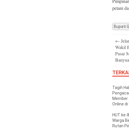
Pimpina
petani da
Bupati 
Post
←
Jelan
navigatio
Wakil B
Pasar 
Banyua
TERKA
Tagih Ha
Pengaca
Member 
Online di
Dikeluar
Owner
HUT ke-8
Warga B
Rutan Pi