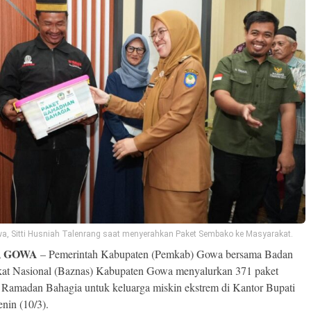
a, Sitti Husniah Talenrang saat menyerahkan Paket Sembako ke Masyarakat.
, GOWA
– Pemerintah Kabupaten (Pemkab) Gowa bersama Badan
at Nasional (Baznas) Kabupaten Gowa menyalurkan 371 paket
Ramadan Bahagia untuk keluarga miskin ekstrem di Kantor Bupati
nin (10/3).