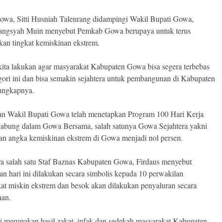
owa, Sitti Husniah Talenrang didampingi Wakil Bupati Gowa,
ngsyah Muin menyebut Pemkab Gowa berupaya untuk terus
an tingkat kemiskinan ekstrem.
 kita lakukan agar masyarakat Kabupaten Gowa bisa segera terbebas
egori ini dan bisa semakin sejahtera untuk pembangunan di Kabupaten
ungkapnya.
an Wakil Bupati Gowa telah menetapkan Program 100 Hari Kerja
gabung dalam Gowa Bersama, salah satunya Gowa Sejahtera yakni
an angka kemiskinan ekstrem di Gowa menjadi nol persen.
a salah satu Staf Baznas Kabupaten Gowa, Firdaus menyebut
an hari ini dilakukan secara simbolis kepada 10 perwakilan
at miskin ekstrem dan besok akan dilakukan penyaluran secara
han.
ni merupakan hasil zakat, infak dan sedekah masyarakat Kabupaten