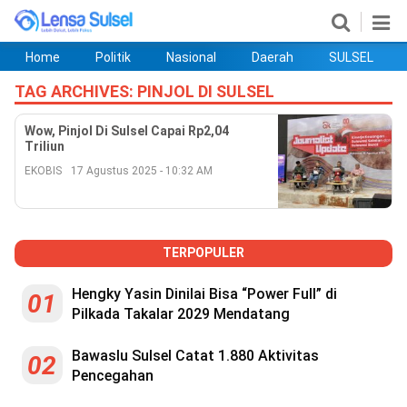
Home
Politik
Nasional
Daerah
SULSEL
Home
Politik
Nasional
Daerah
SULSEL
Ekobis
Hukum
PENDIDIKAN
Olahraga
HIBURAN
Opini
TAG ARCHIVES:
PINJOL DI SULSEL
Wow, Pinjol Di Sulsel Capai Rp2,04
Triliun
EKOBIS
17 Agustus 2025 - 10:32 AM
TERPOPULER
Hengky Yasin Dinilai Bisa “Power Full” di
01
Pilkada Takalar 2029 Mendatang
©
Copyright
2026
Bawaslu Sulsel Catat 1.880 Aktivitas
lensasulsel.com
02
.
Pencegahan
All
Right