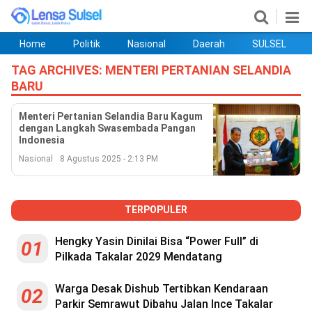
Home
Politik
Nasional
Daerah
SULSEL
Home
Politik
Nasional
Daerah
SULSEL
Ekobis
Hukum
PENDIDIKAN
Olahraga
HIBURAN
Opini
TAG ARCHIVES:
MENTERI PERTANIAN SELANDIA
BARU
Menteri Pertanian Selandia Baru Kagum
dengan Langkah Swasembada Pangan
Indonesia
Nasional
8 Agustus 2025 - 2:13 PM
TERPOPULER
Hengky Yasin Dinilai Bisa “Power Full” di
01
©
Copyright
Pilkada Takalar 2029 Mendatang
2026
lensasulsel.com
.
Warga Desak Dishub Tertibkan Kendaraan
02
All
Right
Parkir Semrawut Dibahu Jalan Ince Takalar