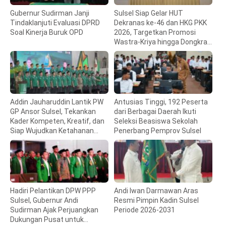
Gubernur Sudirman Janji
Sulsel Siap Gelar HUT
Tindaklanjuti Evaluasi DPRD
Dekranas ke-46 dan HKG PKK
Soal Kinerja Buruk OPD
2026, Targetkan Promosi
Wastra-Kriya hingga Dongkrak
Ekonomi Daerah
Addin Jauharuddin Lantik PW
Antusias Tinggi, 192 Peserta
GP Ansor Sulsel, Tekankan
dari Berbagai Daerah Ikuti
Kader Kompeten, Kreatif, dan
Seleksi Beasiswa Sekolah
Siap Wujudkan Ketahanan
Penerbang Pemprov Sulsel
Pangan
Hadiri Pelantikan DPW PPP
Andi Iwan Darmawan Aras
Sulsel, Gubernur Andi
Resmi Pimpin Kadin Sulsel
Sudirman Ajak Perjuangkan
Periode 2026-2031
Dukungan Pusat untuk