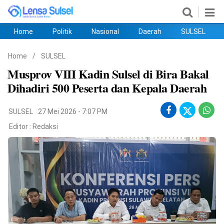
Home
Politik
Nasional
Daerah
SULSEL
Home
Politik
Nasional
Daerah
SULSEL
Ekobis
Hukum
PENDIDIKAN
Olahraga
HIBURAN
Opini
Home
/
SULSEL
Musprov VIII Kadin Sulsel di Bira Bakal
Dihadiri 500 Peserta dan Kepala Daerah
SULSEL
27 Mei 2026 - 7:07 PM
Editor :
Redaksi
©
Copyright
2026
lensasulsel.com
.
All
Right