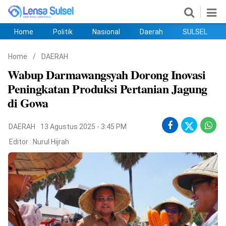
Home
Politik
Nasional
Daerah
SULSEL
Home
Politik
Nasional
Daerah
SULSEL
Ekobis
Hukum
PENDIDIKAN
Olahraga
HIBURAN
Opini
Home
/
DAERAH
Wabup Darmawangsyah Dorong Inovasi
Peningkatan Produksi Pertanian Jagung
di Gowa
DAERAH
13 Agustus 2025 - 3:45 PM
Editor :
Nurul Hijrah
©
Copyright
2026
lensasulsel.com
.
All
Right