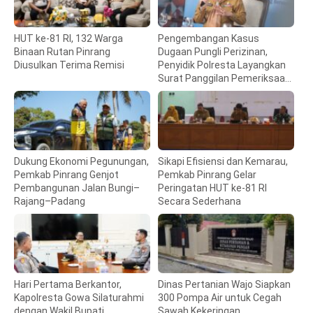
HUT ke-81 RI, 132 Warga
Pengembangan Kasus
Binaan Rutan Pinrang
Dugaan Pungli Perizinan,
Diusulkan Terima Remisi
Penyidik Polresta Layangkan
Surat Panggilan Pemeriksaan
Bupati Gowa
Dukung Ekonomi Pegunungan,
Sikapi Efisiensi dan Kemarau,
Pemkab Pinrang Genjot
Pemkab Pinrang Gelar
Pembangunan Jalan Bungi–
Peringatan HUT ke-81 RI
Rajang–Padang
Secara Sederhana
Hari Pertama Berkantor,
Dinas Pertanian Wajo Siapkan
Kapolresta Gowa Silaturahmi
300 Pompa Air untuk Cegah
dengan Wakil Bupati
Sawah Kekeringan