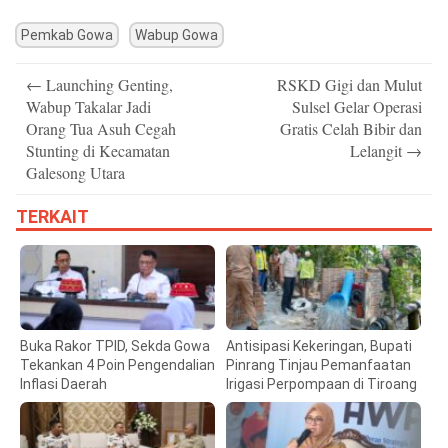
Pemkab Gowa
Wabup Gowa
Post
←
Launching Genting,
RSKD Gigi dan Mulut
navigation
Wabup Takalar Jadi
Sulsel Gelar Operasi
Orang Tua Asuh Cegah
Gratis Celah Bibir dan
Stunting di Kecamatan
Lelangit
→
Galesong Utara
TERKAIT
Buka Rakor TPID, Sekda Gowa
Antisipasi Kekeringan, Bupati
Tekankan 4 Poin Pengendalian
Pinrang Tinjau Pemanfaatan
Inflasi Daerah
Irigasi Perpompaan di Tiroang