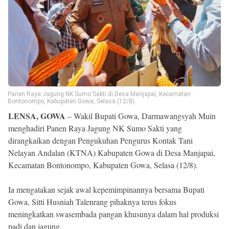
Reserved
Panen Raya Jagung NK Sumo Sakti di Desa Manjapai, Kecamatan
Bontonompo, Kabupaten Gowa, Selasa (12/8).
LENSA, GOWA
– Wakil Bupati Gowa, Darmawangsyah Muin
menghadiri Panen Raya Jagung NK Sumo Sakti yang
dirangkaikan dengan Pengukuhan Pengurus Kontak Tani
Nelayan Andalan (KTNA) Kabupaten Gowa di Desa Manjapai,
Kecamatan Bontonompo, Kabupaten Gowa, Selasa (12/8).
Ia mengatakan sejak awal kepemimpinannya bersama Bupati
Gowa, Sitti Husniah Talenrang pihaknya terus fokus
meningkatkan swasembada pangan khusunya dalam hal produksi
padi dan jagung.