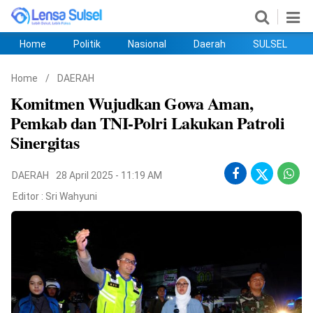
Home
Politik
Nasional
Daerah
SULSEL
Home
Politik
Nasional
Daerah
SULSEL
Ekobis
Hukum
PENDIDIKAN
Olahraga
HIBURAN
Opini
Home
/
DAERAH
Komitmen Wujudkan Gowa Aman,
Pemkab dan TNI-Polri Lakukan Patroli
Sinergitas
DAERAH
28 April 2025 - 11:19 AM
Editor :
Sri Wahyuni
©
Copyright
2026
lensasulsel.com
.
All
Right