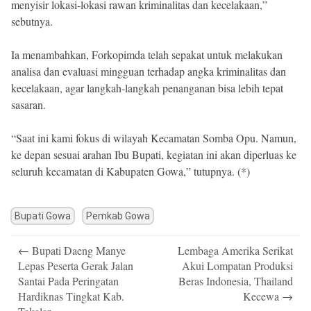
menyisir lokasi-lokasi rawan kriminalitas dan kecelakaan,”
sebutnya.
Ia menambahkan, Forkopimda telah sepakat untuk melakukan
analisa dan evaluasi mingguan terhadap angka kriminalitas dan
kecelakaan, agar langkah-langkah penanganan bisa lebih tepat
sasaran.
“Saat ini kami fokus di wilayah Kecamatan Somba Opu. Namun,
ke depan sesuai arahan Ibu Bupati, kegiatan ini akan diperluas ke
seluruh kecamatan di Kabupaten Gowa,” tutupnya. (*)
Bupati Gowa
Pemkab Gowa
Post
←
Bupati Daeng Manye
Lembaga Amerika Serikat
navigation
Lepas Peserta Gerak Jalan
Akui Lompatan Produksi
Santai Pada Peringatan
Beras Indonesia, Thailand
Hardiknas Tingkat Kab.
Kecewa
→