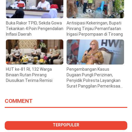
Buka Rakor TPID, Sekda Gowa
Antisipasi Kekeringan, Bupati
Tekankan 4 Poin Pengendalian
Pinrang Tinjau Pemanfaatan
Inflasi Daerah
Irigasi Perpompaan di Tiroang
HUT ke-81 RI, 132 Warga
Pengembangan Kasus
Binaan Rutan Pinrang
Dugaan Pungli Perizinan,
Diusulkan Terima Remisi
Penyidik Polresta Layangkan
Surat Panggilan Pemeriksaan
Bupati Gowa
COMMENT
TERPOPULER