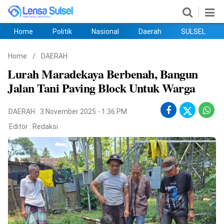
Home
Politik
Nasional
Daerah
SULSEL
Home
Politik
Nasional
Daerah
SULSEL
Ekobis
Hukum
PENDIDIKAN
Olahraga
HIBURAN
Opini
Home
/
DAERAH
Lurah Maradekaya Berbenah, Bangun
Jalan Tani Paving Block Untuk Warga
DAERAH
3 November 2025 - 1:36 PM
Editor :
Redaksi
©
Copyright
2026
lensasulsel.com
.
All
Right