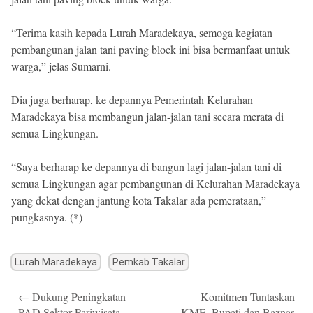
“Terima kasih kepada Lurah Maradekaya, semoga kegiatan
pembangunan jalan tani paving block ini bisa bermanfaat untuk
warga,” jelas Sumarni.
Dia juga berharap, ke depannya Pemerintah Kelurahan
Maradekaya bisa membangun jalan-jalan tani secara merata di
semua Lingkungan.
“Saya berharap ke depannya di bangun lagi jalan-jalan tani di
semua Lingkungan agar pembangunan di Kelurahan Maradekaya
yang dekat dengan jantung kota Takalar ada pemerataan,”
pungkasnya. (*)
Lurah Maradekaya
Pemkab Takalar
Post
←
Dukung Peningkatan
Komitmen Tuntaskan
navigation
PAD Sektor Pariwisata,
KME, Bupati dan Baznas