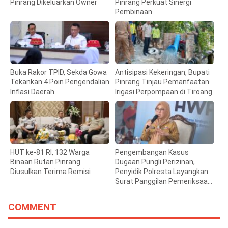
Pinrang Dikeluarkan Owner
Pinrang Perkuat Sinergi
Pembinaan
Buka Rakor TPID, Sekda Gowa
Antisipasi Kekeringan, Bupati
Tekankan 4 Poin Pengendalian
Pinrang Tinjau Pemanfaatan
Inflasi Daerah
Irigasi Perpompaan di Tiroang
HUT ke-81 RI, 132 Warga
Pengembangan Kasus
Binaan Rutan Pinrang
Dugaan Pungli Perizinan,
Diusulkan Terima Remisi
Penyidik Polresta Layangkan
Surat Panggilan Pemeriksaan
Bupati Gowa
COMMENT