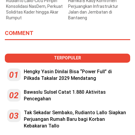
Rudianto Lallo-Cicu Pimpin
Hamka B Kady Komitmen
Konsolidasi NasDem, Perkuat
Perjuangkan Infrastruktur
Soliditas Kader hingga Akar
Jalan dan Jembatan di
Rumput
Bantaeng
COMMENT
TERPOPULER
Hengky Yasin Dinilai Bisa “Power Full” di
01
Pilkada Takalar 2029 Mendatang
Bawaslu Sulsel Catat 1.880 Aktivitas
02
Pencegahan
Tak Sekadar Sembako, Rudianto Lallo Siapkan
03
Perjuangan Rumah Baru bagi Korban
Kebakaran Tallo