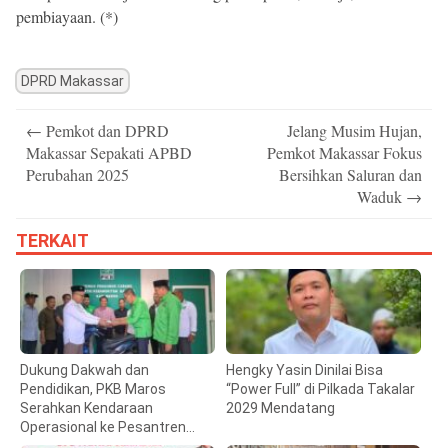
pembiayaan. (*)
DPRD Makassar
Post
←
Pemkot dan DPRD
Jelang Musim Hujan,
navigation
Makassar Sepakati APBD
Pemkot Makassar Fokus
Perubahan 2025
Bersihkan Saluran dan
Waduk
→
TERKAIT
Dukung Dakwah dan
Hengky Yasin Dinilai Bisa
Pendidikan, PKB Maros
“Power Full” di Pilkada Takalar
Serahkan Kendaraan
2029 Mendatang
Operasional ke Pesantren
Hidayatullah