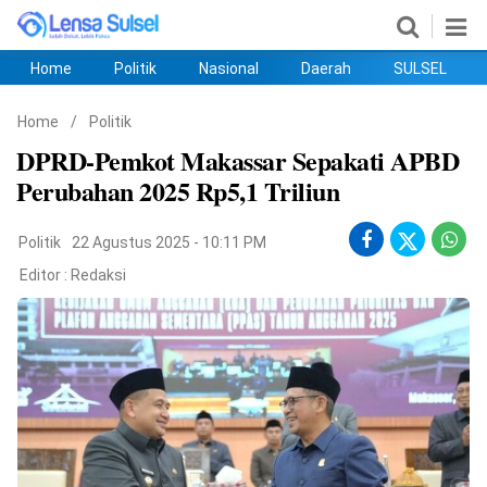
Home
Politik
Nasional
Daerah
SULSEL
Home
Politik
Nasional
Daerah
SULSEL
Ekobis
Hukum
PENDIDIKAN
Olahraga
HIBURAN
Opini
Home
/
Politik
DPRD-Pemkot Makassar Sepakati APBD
Perubahan 2025 Rp5,1 Triliun
Politik
22 Agustus 2025 - 10:11 PM
Editor :
Redaksi
©
Copyright
2026
lensasulsel.com
.
All
Right