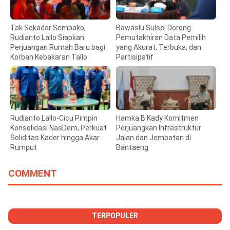
Tak Sekadar Sembako,
Bawaslu Sulsel Dorong
Rudianto Lallo Siapkan
Pemutakhiran Data Pemilih
Perjuangan Rumah Baru bagi
yang Akurat, Terbuka, dan
Korban Kebakaran Tallo
Partisipatif
Rudianto Lallo-Cicu Pimpin
Hamka B Kady Komitmen
Konsolidasi NasDem, Perkuat
Perjuangkan Infrastruktur
Soliditas Kader hingga Akar
Jalan dan Jembatan di
Rumput
Bantaeng
COMMENT
TERPOPULER