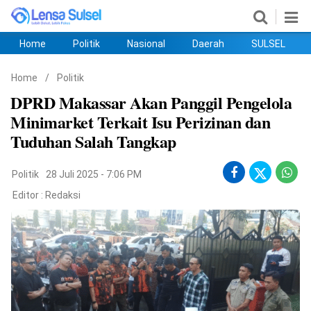
Home
Politik
Nasional
Daerah
SULSEL
Home
Politik
Nasional
Daerah
SULSEL
Ekobis
Hukum
PENDIDIKAN
Olahraga
HIBURAN
Opini
Home
/
Politik
DPRD Makassar Akan Panggil Pengelola
Minimarket Terkait Isu Perizinan dan
Tuduhan Salah Tangkap
Politik
28 Juli 2025 - 7:06 PM
Editor :
Redaksi
©
Copyright
2026
lensasulsel.com
.
All
Right