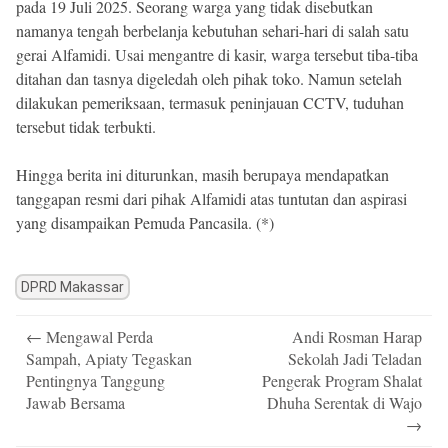
pada 19 Juli 2025. Seorang warga yang tidak disebutkan
namanya tengah berbelanja kebutuhan sehari-hari di salah satu
gerai Alfamidi. Usai mengantre di kasir, warga tersebut tiba-tiba
ditahan dan tasnya digeledah oleh pihak toko. Namun setelah
dilakukan pemeriksaan, termasuk peninjauan CCTV, tuduhan
tersebut tidak terbukti.
Hingga berita ini diturunkan, masih berupaya mendapatkan
tanggapan resmi dari pihak Alfamidi atas tuntutan dan aspirasi
yang disampaikan Pemuda Pancasila. (*)
DPRD Makassar
Post
←
Mengawal Perda
Andi Rosman Harap
navigation
Sampah, Apiaty Tegaskan
Sekolah Jadi Teladan
Pentingnya Tanggung
Pengerak Program Shalat
Jawab Bersama
Dhuha Serentak di Wajo
→