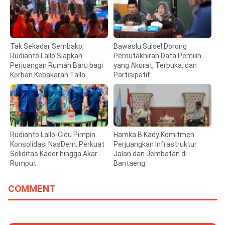
Tak Sekadar Sembako,
Bawaslu Sulsel Dorong
Rudianto Lallo Siapkan
Pemutakhiran Data Pemilih
Perjuangan Rumah Baru bagi
yang Akurat, Terbuka, dan
Korban Kebakaran Tallo
Partisipatif
Rudianto Lallo-Cicu Pimpin
Hamka B Kady Komitmen
Konsolidasi NasDem, Perkuat
Perjuangkan Infrastruktur
Soliditas Kader hingga Akar
Jalan dan Jembatan di
Rumput
Bantaeng
COMMENT