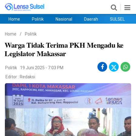
Home
Politik
Nasional
Daerah
SULSEL
Home
Politik
Nasional
Daerah
SULSEL
Ekobis
Hukum
PENDIDIKAN
Olahraga
HIBURAN
Opini
Home
/
Politik
Warga Tidak Terima PKH Mengadu ke
Legislator Makassar
Politik
19 Juni 2025 - 7:03 PM
Editor :
Redaksi
©
Copyright
2026
lensasulsel.com
.
All
Right