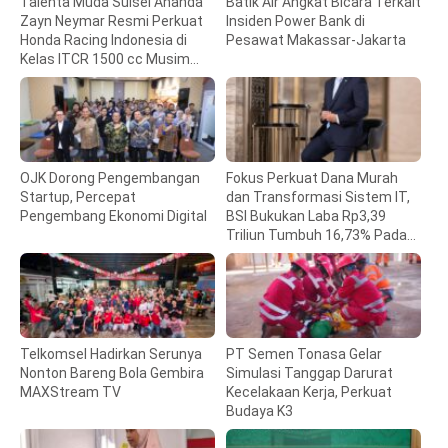
Talenta Muda Sulsel Ananda
Batik Air Angkat Bicara Terkait
Zayn Neymar Resmi Perkuat
Insiden Power Bank di
Honda Racing Indonesia di
Pesawat Makassar-Jakarta
Kelas ITCR 1500 cc Musim
2026
OJK Dorong Pengembangan
Fokus Perkuat Dana Murah
Startup, Percepat
dan Transformasi Sistem IT,
Pengembang Ekonomi Digital
BSI Bukukan Laba Rp3,39
Triliun Tumbuh 16,73% Pada
Mei 2026
Telkomsel Hadirkan Serunya
PT Semen Tonasa Gelar
Nonton Bareng Bola Gembira
Simulasi Tanggap Darurat
MAXStream TV
Kecelakaan Kerja, Perkuat
Budaya K3