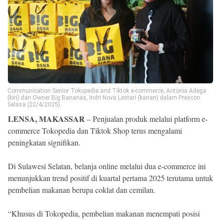
Reserved
Communication Senior Tokopedia and Tiktok e-commerce, Antonia Adega
(kiri) dan Owner Big Bananas, Indri Nova Lestari (kanan) dalam Prescon
Selasa (22/4/2025).
LENSA, MAKASSAR
– Penjualan produk melalui platform e-
commerce Tokopedia dan Tiktok Shop terus mengalami
peningkatan signifikan.
Di Sulawesi Selatan, belanja online melalui dua e-commerce ini
menunjukkan trend positif di kuartal pertama 2025 terutama untuk
pembelian makanan berupa coklat dan cemilan.
“Khusus di Tokopedia, pembelian makanan menempati posisi