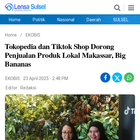
Home
Politik
Nasional
Daerah
SULSEL
Home
Politik
Nasional
Daerah
SULSEL
Ekobis
Hukum
PENDIDIKAN
Olahraga
HIBURAN
Opini
Home
/
EKOBIS
Tokopedia dan Tiktok Shop Dorong
Penjualan Produk Lokal Makassar, Big
Bananas
EKOBIS
23 April 2025 - 2:48 PM
Editor :
Redaksi
©
Copyright
2026
lensasulsel.com
.
All
Right