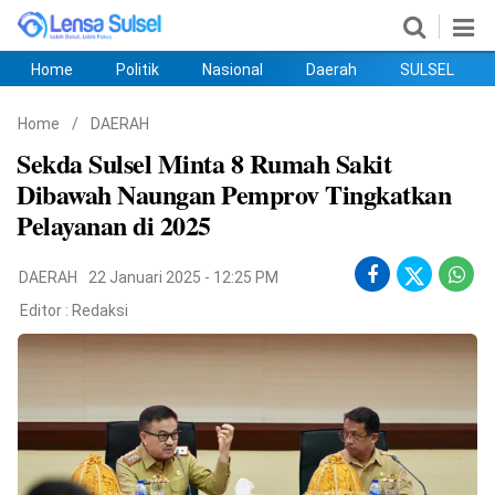
Home
Politik
Nasional
Daerah
SULSEL
Home
Politik
Nasional
Daerah
SULSEL
Ekobis
Hukum
PENDIDIKAN
Olahraga
HIBURAN
Opini
Home
/
DAERAH
Sekda Sulsel Minta 8 Rumah Sakit
Dibawah Naungan Pemprov Tingkatkan
Pelayanan di 2025
DAERAH
22 Januari 2025 - 12:25 PM
Editor :
Redaksi
©
Copyright
2026
lensasulsel.com
.
All
Right