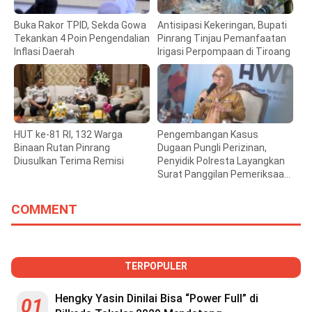
Buka Rakor TPID, Sekda Gowa
Antisipasi Kekeringan, Bupati
Tekankan 4 Poin Pengendalian
Pinrang Tinjau Pemanfaatan
Inflasi Daerah
Irigasi Perpompaan di Tiroang
HUT ke-81 RI, 132 Warga
Pengembangan Kasus
Binaan Rutan Pinrang
Dugaan Pungli Perizinan,
Diusulkan Terima Remisi
Penyidik Polresta Layangkan
Surat Panggilan Pemeriksaan
Bupati Gowa
COMMENT
TERPOPULER
Hengky Yasin Dinilai Bisa “Power Full” di
01