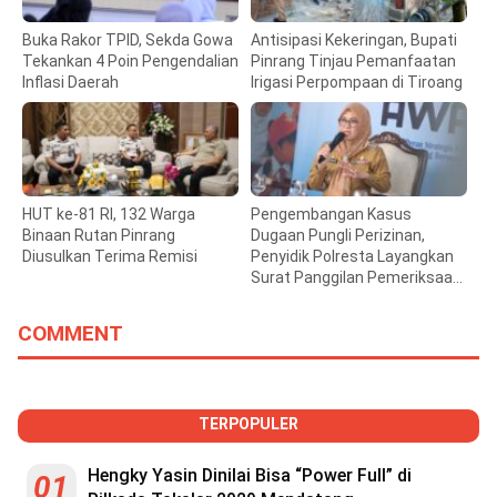
Buka Rakor TPID, Sekda Gowa
Antisipasi Kekeringan, Bupati
Tekankan 4 Poin Pengendalian
Pinrang Tinjau Pemanfaatan
Inflasi Daerah
Irigasi Perpompaan di Tiroang
HUT ke-81 RI, 132 Warga
Pengembangan Kasus
Binaan Rutan Pinrang
Dugaan Pungli Perizinan,
Diusulkan Terima Remisi
Penyidik Polresta Layangkan
Surat Panggilan Pemeriksaan
Bupati Gowa
COMMENT
TERPOPULER
Hengky Yasin Dinilai Bisa “Power Full” di
01