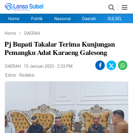
Home
Politik
Nasional
Daerah
SULSEL
Home
Politik
Nasional
Daerah
SULSEL
Ekobis
Hukum
PENDIDIKAN
Olahraga
HIBURAN
Opini
Home
/
DAERAH
Pj Bupati Takalar Terima Kunjungan
Pemangku Adat Karaeng Galesong
DAERAH
15 Januari 2025 - 2:33 PM
Editor :
Redaksi
©
Copyright
2026
lensasulsel.com
.
All
Right