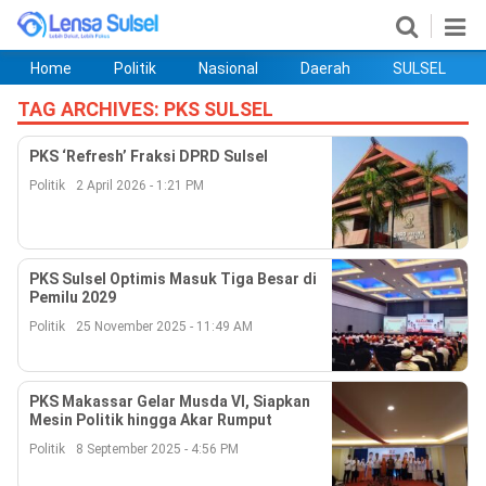
Home
Politik
Nasional
Daerah
SULSEL
Home
Politik
Nasional
Daerah
SULSEL
Ekobis
Hukum
PENDIDIKAN
Olahraga
HIBURAN
Opini
TAG ARCHIVES:
PKS SULSEL
PKS ‘Refresh’ Fraksi DPRD Sulsel
Politik
2 April 2026 - 1:21 PM
PKS Sulsel Optimis Masuk Tiga Besar di
Pemilu 2029
Politik
25 November 2025 - 11:49 AM
©
Copyright
PKS Makassar Gelar Musda VI, Siapkan
2026
Mesin Politik hingga Akar Rumput
lensasulsel.com
.
Politik
8 September 2025 - 4:56 PM
All
Right