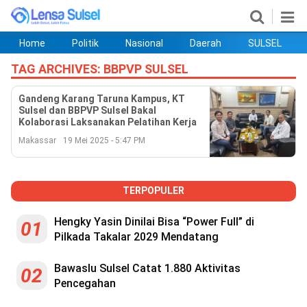
Home
Politik
Nasional
Daerah
SULSEL
Home
Politik
Nasional
Daerah
SULSEL
Ekobis
Hukum
PENDIDIKAN
Olahraga
HIBURAN
Opini
TAG ARCHIVES:
BBPVP SULSEL
Gandeng Karang Taruna Kampus, KT
Sulsel dan BBPVP Sulsel Bakal
Kolaborasi Laksanakan Pelatihan Kerja
Makassar
19 Mei 2025 - 5:47 PM
TERPOPULER
Hengky Yasin Dinilai Bisa “Power Full” di
01
Pilkada Takalar 2029 Mendatang
©
Copyright
2026
Bawaslu Sulsel Catat 1.880 Aktivitas
lensasulsel.com
02
.
Pencegahan
All
Right