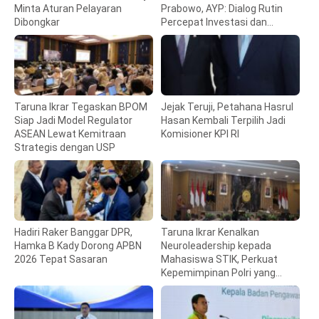
Minta Aturan Pelayaran
Prabowo, AYP: Dialog Rutin
Dibongkar
Percepat Investasi dan
Pertumbuhan
Taruna Ikrar Tegaskan BPOM
Jejak Teruji, Petahana Hasrul
Siap Jadi Model Regulator
Hasan Kembali Terpilih Jadi
ASEAN Lewat Kemitraan
Komisioner KPI RI
Strategis dengan USP
Hadiri Raker Banggar DPR,
Taruna Ikrar Kenalkan
Hamka B Kady Dorong APBN
Neuroleadership kepada
2026 Tepat Sasaran
Mahasiswa STIK, Perkuat
Kepemimpinan Polri yang
Humanis