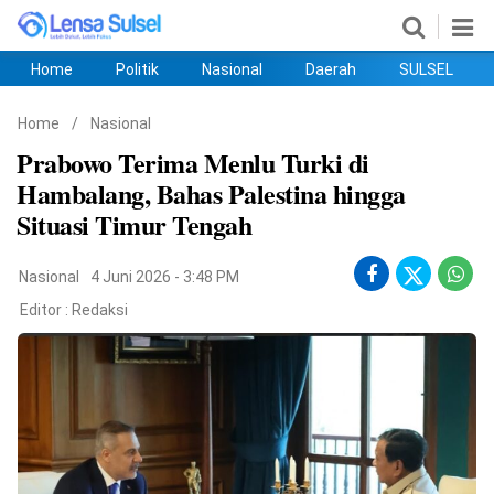
Home
Politik
Nasional
Daerah
SULSEL
Home
Politik
Nasional
Daerah
SULSEL
Ekobis
Hukum
PENDIDIKAN
Olahraga
HIBURAN
Opini
Home
/
Nasional
Prabowo Terima Menlu Turki di
Hambalang, Bahas Palestina hingga
Situasi Timur Tengah
Nasional
4 Juni 2026 - 3:48 PM
Editor :
Redaksi
©
Copyright
2026
lensasulsel.com
.
All
Right