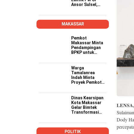
Ansor Sulsel,
Tekankan Kader
Kompeten,
Kreatif, dan Siap
Wujudkan
MAKASSAR
Ketahanan
Pangan
Pemkot
Makassar Minta
Pendampingan
BPKP untuk
Pastikan Proyek
PSEL Sesuai
Regulasi
Warga
Tamalanrea
Indah Minta
Proyek Pemkot
Makassar Lebih
Transparan,
Musyawarah
Dinas Kearsipan
Berakhir dengan
Kota Makassar
LENSA
Kesepakatan
Gelar Bimtek
Sulaiman
Transformasi
Kearsipan di
Dody Han
Yogyakarta
percepat
POLITIK