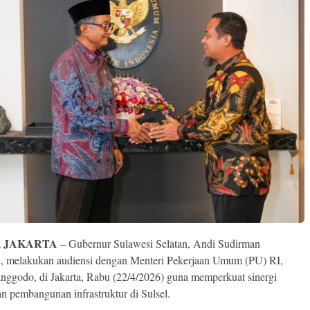
, JAKARTA
– Gubernur Sulawesi Selatan, Andi Sudirman
, melakukan audiensi dengan Menteri Pekerjaan Umum (PU) RI,
ggodo, di Jakarta, Rabu (22/4/2026) guna memperkuat sinergi
an pembangunan infrastruktur di Sulsel.