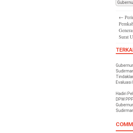
Gubernu
Post
←
Peri
navigatio
Pemkab
Genera
Surat U
TERKA
Gubernu
Sudirman
Tindaklan
Evaluasi
Soal Kine
OPD
Hadiri Pe
DPW PPP 
Gubernur
Sudirman
Perjuan
Dukunga
COMM
untuk