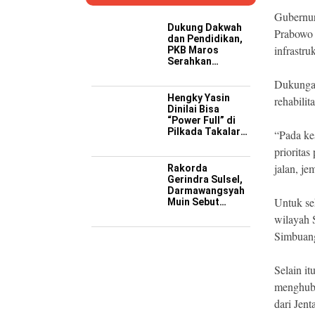
Gubernur
Dukung Dakwah
Prabowo 
dan Pendidikan,
infrastru
PKB Maros
Serahkan
Kendaraan
Dukungan
Operasional ke
Pesantren
Hengky Yasin
rehabilit
Hidayatullah
Dinilai Bisa
“Power Full” di
Pilkada Takalar
“Pada ke
2029 Mendatang
prioritas
jalan, je
Rakorda
Gerindra Sulsel,
Darmawangsyah
Untuk sek
Muin Sebut
Momentum
wilayah 
Strategis
Simbuang
Perkuat Soliditas
Jelang Pemilu
2029
Selain i
menghubu
dari Jen