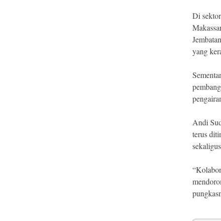
Di sekto
Makassar
Jembatan 
yang kera
Sementara
pembangu
pengaira
Andi Sud
terus di
sekaligu
“Kolabor
mendoron
pungkasn