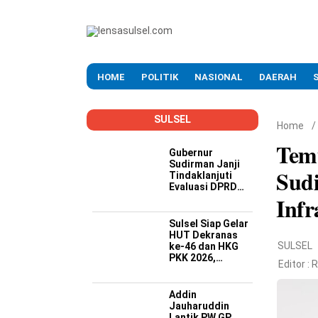
HOME
POLITIK
NASIONAL
DAERAH
SULSEL
Home
/
Tem
Gubernur
Sudirman Janji
Sud
Tindaklanjuti
Evaluasi DPRD
Infr
Soal Kinerja
Buruk OPD
Sulsel Siap Gelar
HUT Dekranas
SULSEL
ke-46 dan HKG
PKK 2026,
Editor :
R
Targetkan
Promosi Wastra-
Kriya hingga
Addin
Dongkrak
Jauharuddin
Ekonomi Daerah
Lantik PW GP