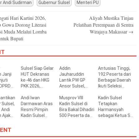
r Andi Sudirman
Gubernur Sulsel
Menteri PU
ngati Hari Kartini 2026,
Aliyah Mustika Tinjau
n
 Gowa Dorong Literasi
Pelatihan Perempuan di Sentra
si Muda Melalui Lomba
Wirajaya Makassar
→
ntuk Bupati
IT
r
Sulsel Siap Gelar
Addin
Antusias Tinggi,
 Janji
HUT Dekranas
Jauharuddin
192 Peserta dari
juti
ke-46 dan HKG
Lantik PW GP
Berbagai Daerah
 DPRD
PKK 2026,
Ansor Sulsel,
Ikuti Seleksi
rja Buruk
Targetkan
Tekankan Kader
Beasiswa
lantikan
Promosi Wastra-
Andi Iwan
Kompeten,
Musprov VIII
Sekolah
Kadin Sulsel
Sulsel,
Kriya hingga
Darmawan Aras
Kreatif, dan Siap
Kadin Sulsel di
Penerbang
Tetapkan
 Andi
Dongkrak
Resmi Pimpin
Wujudkan
Bira Bakal Dihadiri
Pemprov Sulsel
Harmansyah
 Ajak
Ekonomi Daerah
Kadin Sulsel
Ketahanan
500 Peserta dan
sebagai Ketua SC
gkan
Periode 2026-
Pangan
Kepala Daerah
Muprov VIII di
n Pusat
2031
Bulukumba
ENT