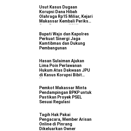
Usut Kasus Dugaan
Korupsi Dana Hibah
Olahraga Rp15 Miliar, Kejari
Makassar Kembali Periksa
Satu Pengurus KONI
Bupati Wajo dan Kapolres
Perkuat Sinergi Jaga
Kamtibmas dan Dukung
Pembangunan
Hasan Sulaiman Ajukan
Lima Poin Perlawanan
Hukum Atas Dakwaan JPU
di Kasus Korupsi Bibit
Nanas
Pemkot Makassar Minta
Pendampingan BPKP untuk
Pastikan Proyek PSEL
Sesuai Regulasi
Tagih Hak Pakai
Pengacara, Member Arisan
Online di Pinrang
Dikeluarkan Owner