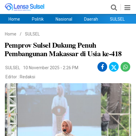
Home
Politik
Nasional
Daerah
SULSEL
Home
Politik
Nasional
Daerah
SULSEL
Ekobis
Hukum
PENDIDIKAN
Olahraga
HIBURAN
Opini
Home
/
SULSEL
Pemprov Sulsel Dukung Penuh
Pembangunan Makassar di Usia ke-418
SULSEL
10 November 2025 - 2:26 PM
Editor :
Redaksi
©
Copyright
2026
lensasulsel.com
.
All
Right