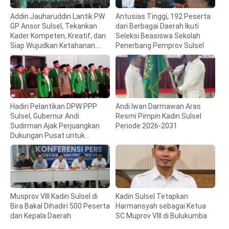
Addin Jauharuddin Lantik PW
Antusias Tinggi, 192 Peserta
GP Ansor Sulsel, Tekankan
dari Berbagai Daerah Ikuti
Kader Kompeten, Kreatif, dan
Seleksi Beasiswa Sekolah
Siap Wujudkan Ketahanan
Penerbang Pemprov Sulsel
Pangan
Hadiri Pelantikan DPW PPP
Andi Iwan Darmawan Aras
Sulsel, Gubernur Andi
Resmi Pimpin Kadin Sulsel
Sudirman Ajak Perjuangkan
Periode 2026-2031
Dukungan Pusat untuk
Pembangunan Daerah
Musprov VIII Kadin Sulsel di
Kadin Sulsel Tetapkan
Bira Bakal Dihadiri 500 Peserta
Harmansyah sebagai Ketua
dan Kepala Daerah
SC Muprov VIII di Bulukumba