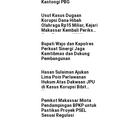
Kantongi PBG
Usut Kasus Dugaan
Korupsi Dana Hibah
Olahraga Rp15 Miliar, Kejari
Makassar Kembali Periksa
Satu Pengurus KONI
Bupati Wajo dan Kapolres
Perkuat Sinergi Jaga
Kamtibmas dan Dukung
Pembangunan
Hasan Sulaiman Ajukan
Lima Poin Perlawanan
Hukum Atas Dakwaan JPU
di Kasus Korupsi Bibit
Nanas
Pemkot Makassar Minta
Pendampingan BPKP untuk
Pastikan Proyek PSEL
Sesuai Regulasi