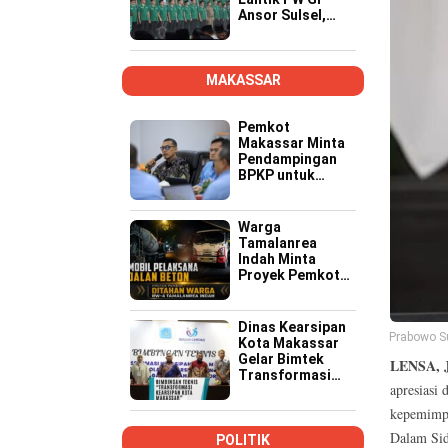
Ansor Sulsel,
Tekankan Kader
Kompeten,
Kreatif, dan Siap
Wujudkan
MAKASSAR
Ketahanan
Pangan
Pemkot
Makassar Minta
Pendampingan
BPKP untuk
Pastikan Proyek
PSEL Sesuai
Regulasi
Warga
Tamalanrea
Indah Minta
Proyek Pemkot
Makassar Lebih
Transparan,
Musyawarah
Dinas Kearsipan
Prabowo S
Berakhir dengan
Kota Makassar
Kesepakatan
Gelar Bimtek
LENSA,
Transformasi
apresiasi 
Kearsipan di
Yogyakarta
kepemimpi
Dalam Sid
POLITIK