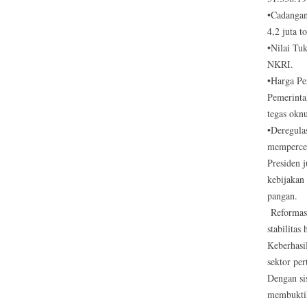
•Cadangan
4,2 juta t
•Nilai Tu
NKRI.
•Harga Pe
Pemerinta
tegas okn
•Deregula
mempercep
Presiden 
kebijakan
pangan.
Reformasi
stabilitas
Keberhasi
sektor pe
Dengan sis
membukti