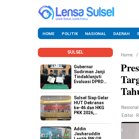
HOME
POLITIK
NASIONAL
DAERAH
SULSEL
Home
/
Pre
Gubernur
Sudirman Janji
Tar
Tindaklanjuti
Evaluasi DPRD
Tah
Soal Kinerja
Buruk OPD
Sulsel Siap Gelar
HUT Dekranas
Nasional
ke-46 dan HKG
PKK 2026,
Editor :
R
Targetkan
Promosi Wastra-
Kriya hingga
Addin
Dongkrak
Jauharuddin
Ekonomi Daerah
Lantik PW GP