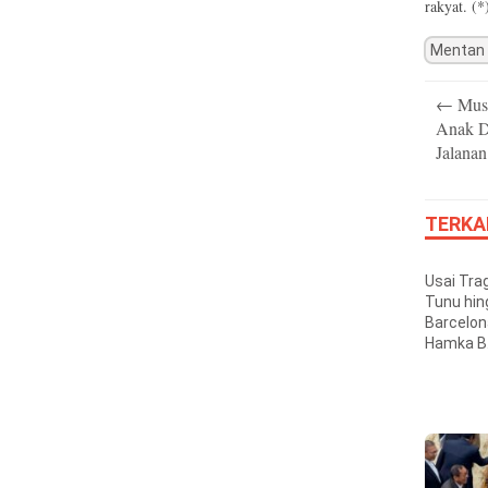
rakyat. (*
Mentan
Post
←
Muse
navigatio
Anak Di
Jalanan
TERKA
Usai Tra
Tunu hi
Barcelon
Hamka B.
Minta At
Pelayara
Dibongka