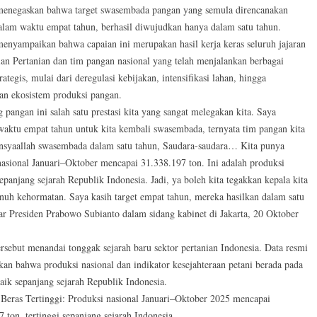
menegaskan bahwa target swasembada pangan yang semula direncanakan
dalam waktu empat tahun, berhasil diwujudkan hanya dalam satu tahun.
menyampaikan bahwa capaian ini merupakan hasil kerja keras seluruh jajaran
an Pertanian dan tim pangan nasional yang telah menjalankan berbagai
rategis, mulai dari deregulasi kebijakan, intensifikasi lahan, hingga
n ekosistem produksi pangan.
 pangan ini salah satu prestasi kita yang sangat melegakan kita. Saya
aktu empat tahun untuk kita kembali swasembada, ternyata tim pangan kita
 insyaallah swasembada dalam satu tahun, Saudara-saudara… Kita punya
nasional Januari–Oktober mencapai 31.338.197 ton. Ini adalah produksi
sepanjang sejarah Republik Indonesia. Jadi, ya boleh kita tegakkan kepala kita
nuh kehormatan. Saya kasih target empat tahun, mereka hasilkan dalam satu
jar Presiden Prabowo Subianto dalam sidang kabinet di Jakarta, 20 Oktober
rsebut menandai tonggak sejarah baru sektor pertanian Indonesia. Data resmi
an bahwa produksi nasional dan indikator kesejahteraan petani berada pada
baik sepanjang sejarah Republik Indonesia.
 Beras Tertinggi: Produksi nasional Januari–Oktober 2025 mencapai
 ton, tertinggi sepanjang sejarah Indonesia.