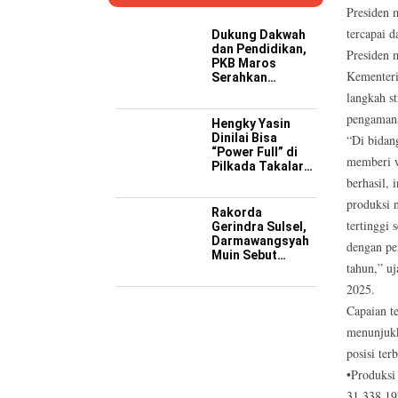
Presiden 
tercapai 
Dukung Dakwah
dan Pendidikan,
Presiden 
PKB Maros
Kementeri
Serahkan
Kendaraan
langkah st
Operasional ke
pengamana
Pesantren
Hengky Yasin
Hidayatullah
Dinilai Bisa
“Di bidang
“Power Full” di
memberi w
Pilkada Takalar
2029 Mendatang
berhasil,
produksi 
Rakorda
tertinggi 
Gerindra Sulsel,
Darmawangsyah
dengan pe
Muin Sebut
tahun,” u
Momentum
Strategis
2025.
Perkuat Soliditas
Capaian te
Jelang Pemilu
2029
menunjukk
posisi ter
•Produksi
31.338.197