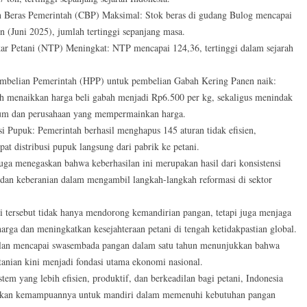
 Beras Pemerintah (CBP) Maksimal: Stok beras di gudang Bulog mencapai
on (Juni 2025), jumlah tertinggi sepanjang masa.
kar Petani (NTP) Meningkat: NTP mencapai 124,36, tertinggi dalam sejarah
mbelian Pemerintah (HPP) untuk pembelian Gabah Kering Panen naik:
h menaikkan harga beli gabah menjadi Rp6.500 per kg, sekaligus menindak
um dan perusahaan yang mempermainkan harga.
si Pupuk: Pemerintah berhasil menghapus 145 aturan tidak efisien,
at distribusi pupuk langsung dari pabrik ke petani.
juga menegaskan bahwa keberhasilan ini merupakan hasil dari konsistensi
 dan keberanian dalam mengambil langkah-langkah reformasi di sektor
 tersebut tidak hanya mendorong kemandirian pangan, tetapi juga menjaga
 harga dan meningkatkan kesejahteraan petani di tengah ketidakpastian global.
lan mencapai swasembada pangan dalam satu tahun menunjukkan bahwa
rtanian kini menjadi fondasi utama ekonomi nasional.
tem yang lebih efisien, produktif, dan berkeadilan bagi petani, Indonesia
kan kemampuannya untuk mandiri dalam memenuhi kebutuhan pangan