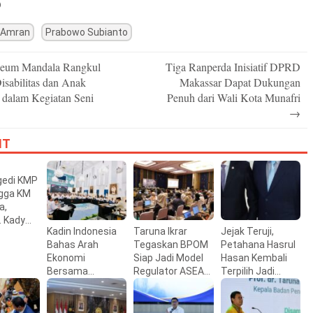
)
 Amran
Prabowo Subianto
um Mandala Rangkul
Tiga Ranperda Inisiatif DPRD
n
sabilitas dan Anak
Makassar Dapat Dukungan
 dalam Kegiatan Seni
Penuh dari Wali Kota Munafri
→
IT
gedi KMP
ngga KM
a,
 Kady
Kadin Indonesia
Taruna Ikrar
Jejak Teruji,
uran
Bahas Arah
Tegaskan BPOM
Petahana Hasrul
n
Ekonomi
Siap Jadi Model
Hasan Kembali
r
Bersama
Regulator ASEAN
Terpilih Jadi
Presiden
Lewat Kemitraan
Komisioner KPI RI
Prabowo, AYP:
Strategis dengan
Dialog Rutin
USP