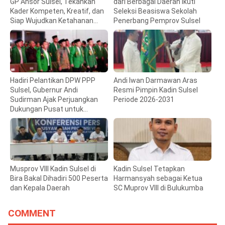
GP Ansor Sulsel, Tekankan
dari Berbagai Daerah Ikuti
Kader Kompeten, Kreatif, dan
Seleksi Beasiswa Sekolah
Siap Wujudkan Ketahanan
Penerbang Pemprov Sulsel
Pangan
Hadiri Pelantikan DPW PPP
Andi Iwan Darmawan Aras
Sulsel, Gubernur Andi
Resmi Pimpin Kadin Sulsel
Sudirman Ajak Perjuangkan
Periode 2026-2031
Dukungan Pusat untuk
Pembangunan Daerah
Musprov VIII Kadin Sulsel di
Kadin Sulsel Tetapkan
Bira Bakal Dihadiri 500 Peserta
Harmansyah sebagai Ketua
dan Kepala Daerah
SC Muprov VIII di Bulukumba
COMMENT