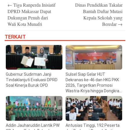
Post
←
Tiga Ranperda Inisiatif
Dinas Pendidikan Takalar
navigation
DPRD Makassar Dapat
Bantah Daftar Mutasi
Dukungan Penuh dari
Kepala Sekolah yang
Wali Kota Munafri
Beredar
→
TERKAIT
Gubernur Sudirman Janji
Sulsel Siap Gelar HUT
Tindaklanjuti Evaluasi DPRD
Dekranas ke-46 dan HKG PKK
Soal Kinerja Buruk OPD
2026, Targetkan Promosi
Wastra-Kriya hingga Dongkrak
Ekonomi Daerah
Addin Jauharuddin Lantik PW
Antusias Tinggi, 192 Peserta