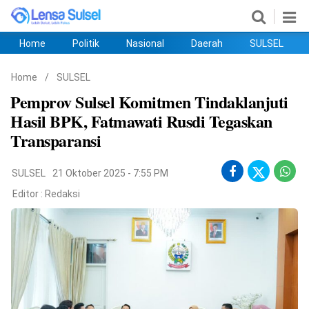
Home
Politik
Nasional
Daerah
SULSEL
Home
Politik
Nasional
Daerah
SULSEL
Ekobis
Hukum
PENDIDIKAN
Olahraga
HIBURAN
Opini
Home
/
SULSEL
Pemprov Sulsel Komitmen Tindaklanjuti
Hasil BPK, Fatmawati Rusdi Tegaskan
Transparansi
SULSEL
21 Oktober 2025 - 7:55 PM
Editor :
Redaksi
©
Copyright
2026
lensasulsel.com
.
All
Right