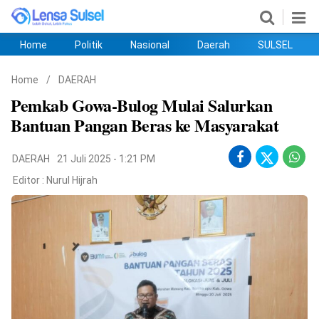
Home
Politik
Nasional
Daerah
SULSEL
Home
Politik
Nasional
Daerah
SULSEL
Ekobis
Hukum
PENDIDIKAN
Olahraga
HIBURAN
Opini
Home
/
DAERAH
Pemkab Gowa-Bulog Mulai Salurkan
Bantuan Pangan Beras ke Masyarakat
DAERAH
21 Juli 2025 - 1:21 PM
Editor :
Nurul Hijrah
©
Copyright
2026
lensasulsel.com
.
All
Right