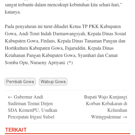
sangat terbantu dalam mencukupi kebutuhan kita sehari-hari,”
katanya.
Pada penyaluran ini turut dihadiri Ketua TP PKK Kabupaten
Gowa, Andi Tenri Indah Darmawangsyah, Kepala Dinas Sosial
Kabupaten Gowa, Firdaus, Kepala Dinas Tanaman Pangan dan
Hortikultura Kabupaten Gowa, Fajaruddin, Kepala Dinas
Ketahanan Pangan Kabupaten Gowa, Syamhari dan Camat
Somba Opu, Nuraeny Apriyani. (*)
Pemkab Gowa
Wabup Gowa
Post
←
Gubernur Andi
Bupati Wajo Kunjungi
navigation
Sudirman Temui Dirjen
Korban Kebakaran di
SDA KemenPU, Usulkan
Kelurahan
Percepatan Irigasi Sulsel
Wiringpalennae
→
TERKAIT