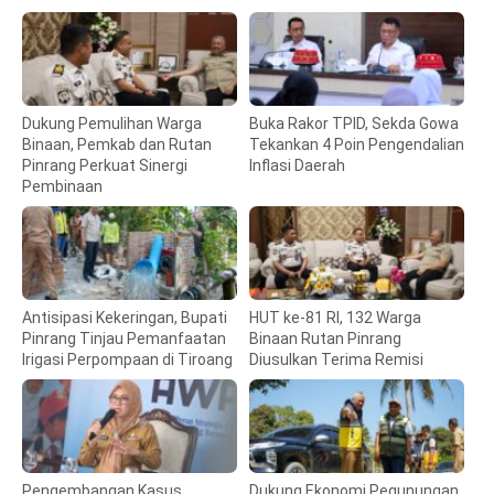
Dukung Pemulihan Warga
Buka Rakor TPID, Sekda Gowa
Binaan, Pemkab dan Rutan
Tekankan 4 Poin Pengendalian
Pinrang Perkuat Sinergi
Inflasi Daerah
Pembinaan
Antisipasi Kekeringan, Bupati
HUT ke-81 RI, 132 Warga
Pinrang Tinjau Pemanfaatan
Binaan Rutan Pinrang
Irigasi Perpompaan di Tiroang
Diusulkan Terima Remisi
Pengembangan Kasus
Dukung Ekonomi Pegunungan,