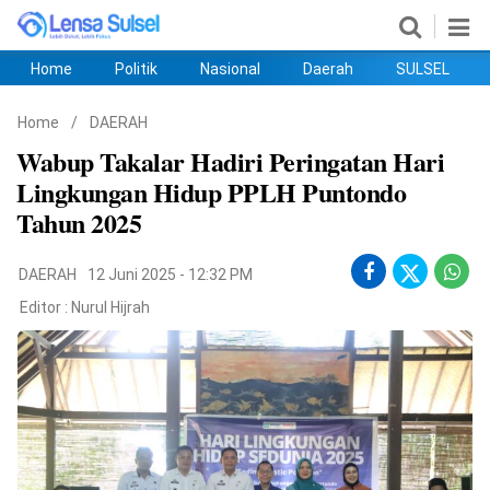
Home
Politik
Nasional
Daerah
SULSEL
Home
Politik
Nasional
Daerah
SULSEL
Ekobis
Hukum
PENDIDIKAN
Olahraga
HIBURAN
Opini
Home
/
DAERAH
Wabup Takalar Hadiri Peringatan Hari
Lingkungan Hidup PPLH Puntondo
Tahun 2025
DAERAH
12 Juni 2025 - 12:32 PM
Editor :
Nurul Hijrah
©
Copyright
2026
lensasulsel.com
.
All
Right