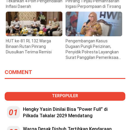
Tekankan 4 Poin Pengendalian
Pinrang Tinjau Pemanfaatan
Inflasi Daerah
Irigasi Perpompaan di Tiroang
HUT ke-81 RI, 132 Warga
Pengembangan Kasus
Binaan Rutan Pinrang
Dugaan Pungli Perizinan,
Diusulkan Terima Remisi
Penyidik Polresta Layangkan
Surat Panggilan Pemeriksaan
Bupati Gowa
COMMENT
TERPOPULER
Hengky Yasin Dinilai Bisa “Power Full” di
01
Pilkada Takalar 2029 Mendatang
Warga Desak Dishub Tertibkan Kendaraan