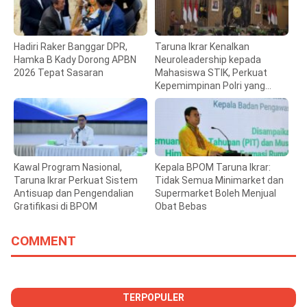
Hadiri Raker Banggar DPR,
Taruna Ikrar Kenalkan
Hamka B Kady Dorong APBN
Neuroleadership kepada
2026 Tepat Sasaran
Mahasiswa STIK, Perkuat
Kepemimpinan Polri yang
Humanis
Kawal Program Nasional,
Kepala BPOM Taruna Ikrar:
Taruna Ikrar Perkuat Sistem
Tidak Semua Minimarket dan
Antisuap dan Pengendalian
Supermarket Boleh Menjual
Gratifikasi di BPOM
Obat Bebas
COMMENT
TERPOPULER