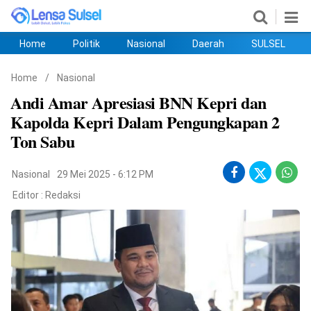
Home
Politik
Nasional
Daerah
SULSEL
Home
Politik
Nasional
Daerah
SULSEL
Ekobis
Hukum
PENDIDIKAN
Olahraga
HIBURAN
Opini
Home
/
Nasional
Andi Amar Apresiasi BNN Kepri dan
Kapolda Kepri Dalam Pengungkapan 2
Ton Sabu
Nasional
29 Mei 2025 - 6:12 PM
Editor :
Redaksi
©
Copyright
2026
lensasulsel.com
.
All
Right