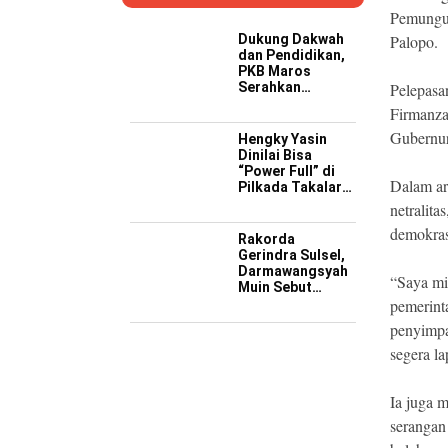
Pemungut
Dukung Dakwah
Palopo.
dan Pendidikan,
PKB Maros
Serahkan
Pelepasan
Kendaraan
Firmanza
Operasional ke
Pesantren
Gubernur
Hengky Yasin
Hidayatullah
Dinilai Bisa
“Power Full” di
Dalam ar
Pilkada Takalar
2029 Mendatang
netralita
demokrasi
Rakorda
Gerindra Sulsel,
Darmawangsyah
“Saya mi
Muin Sebut
Momentum
pemerint
Strategis
penyimpa
Perkuat Soliditas
Jelang Pemilu
segera la
2029
Ia juga 
serangan