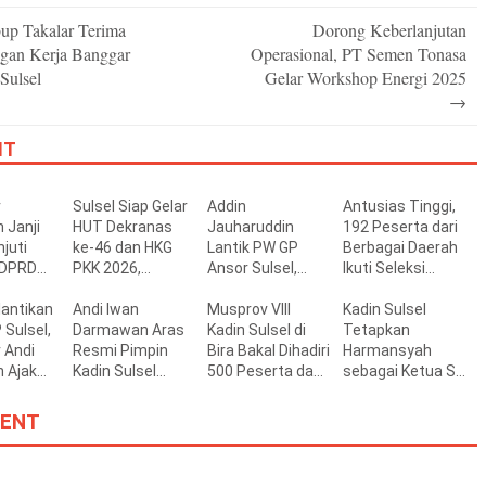
p Takalar Terima
Dorong Keberlanjutan
n
gan Kerja Banggar
Operasional, PT Semen Tonasa
ulsel
Gelar Workshop Energi 2025
→
IT
r
Sulsel Siap Gelar
Addin
Antusias Tinggi,
 Janji
HUT Dekranas
Jauharuddin
192 Peserta dari
juti
ke-46 dan HKG
Lantik PW GP
Berbagai Daerah
 DPRD
PKK 2026,
Ansor Sulsel,
Ikuti Seleksi
rja Buruk
Targetkan
Tekankan Kader
Beasiswa
lantikan
Promosi Wastra-
Andi Iwan
Kompeten,
Musprov VIII
Sekolah
Kadin Sulsel
Sulsel,
Kriya hingga
Darmawan Aras
Kreatif, dan Siap
Kadin Sulsel di
Penerbang
Tetapkan
 Andi
Dongkrak
Resmi Pimpin
Wujudkan
Bira Bakal Dihadiri
Pemprov Sulsel
Harmansyah
 Ajak
Ekonomi Daerah
Kadin Sulsel
Ketahanan
500 Peserta dan
sebagai Ketua SC
gkan
Periode 2026-
Pangan
Kepala Daerah
Muprov VIII di
n Pusat
2031
Bulukumba
ENT
gunan