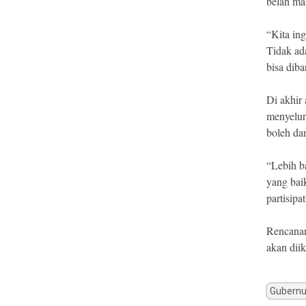
belah ma
“Kita ing
Tidak ad
bisa dib
Di akhir
menyelur
boleh dan
“Lebih ba
yang bai
partisipa
Rencanan
akan diik
Gubernu