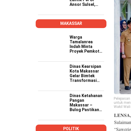
Ansor Sulsel,
Tekankan Kader
Kompeten,
Kreatif, dan Siap
Wujudkan
MAKASSAR
Ketahanan
Pangan
Warga
Tamalanrea
Indah Minta
Proyek Pemkot
Makassar Lebih
Transparan,
Musyawarah
Dinas Kearsipan
Berakhir dengan
Kota Makassar
Kesepakatan
Gelar Bimtek
Transformasi
Kearsipan di
Yogyakarta
Dinas Ketahanan
Pelepasan 
Pangan
untuk men
Makassar –
Wakil Wali
Bulog Pastikan
LENSA
Stok dan
Distribusi
Sulaiman
Bantuan Pangan
Aman
“Sawerig
POLITIK