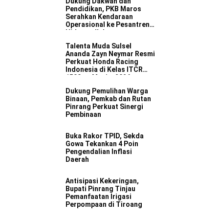
Dukung Dakwah dan
Pendidikan, PKB Maros
Serahkan Kendaraan
Operasional ke Pesantren
Hidayatullah
Talenta Muda Sulsel
Ananda Zayn Neymar Resmi
Perkuat Honda Racing
Indonesia di Kelas ITCR
1500 cc Musim 2026
Dukung Pemulihan Warga
Binaan, Pemkab dan Rutan
Pinrang Perkuat Sinergi
Pembinaan
Buka Rakor TPID, Sekda
Gowa Tekankan 4 Poin
Pengendalian Inflasi
Daerah
Antisipasi Kekeringan,
Bupati Pinrang Tinjau
Pemanfaatan Irigasi
Perpompaan di Tiroang