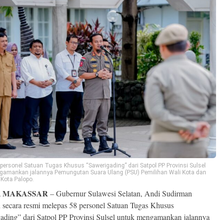
personel Satuan Tugas Khusus “Sawerigading” dari Satpol PP Provinsi Sulsel
gamankan jalannya Pemungutan Suara Ulang (PSU) Pemilihan Wali Kota dan
 Kota Palopo.
, MAKASSAR
– Gubernur Sulawesi Selatan, Andi Sudirman
 secara resmi melepas 58 personel Satuan Tugas Khusus
ading” dari Satpol PP Provinsi Sulsel untuk mengamankan jalannya