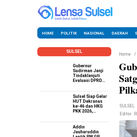
HOME
POLITIK
NASIONAL
DAERAH
SULSEL
Home
/
Gube
Gubernur
Sudirman Janji
Sat
Tindaklanjuti
Evaluasi DPRD
Pilk
Soal Kinerja
Buruk OPD
Sulsel Siap Gelar
HUT Dekranas
SULSEL
ke-46 dan HKG
PKK 2026,
Editor :
R
Targetkan
Promosi Wastra-
Kriya hingga
Addin
Dongkrak
Jauharuddin
Ekonomi Daerah
Lantik PW GP