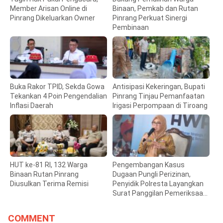
Member Arisan Online di
Binaan, Pemkab dan Rutan
Pinrang Dikeluarkan Owner
Pinrang Perkuat Sinergi
Pembinaan
Buka Rakor TPID, Sekda Gowa
Antisipasi Kekeringan, Bupati
Tekankan 4 Poin Pengendalian
Pinrang Tinjau Pemanfaatan
Inflasi Daerah
Irigasi Perpompaan di Tiroang
HUT ke-81 RI, 132 Warga
Pengembangan Kasus
Binaan Rutan Pinrang
Dugaan Pungli Perizinan,
Diusulkan Terima Remisi
Penyidik Polresta Layangkan
Surat Panggilan Pemeriksaan
Bupati Gowa
COMMENT