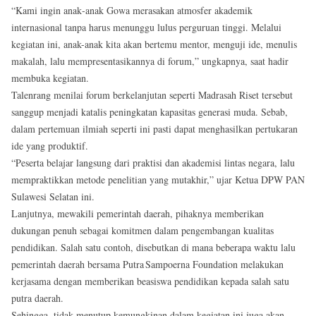
“Kami ingin anak‑anak Gowa merasakan atmosfer akademik
internasional tanpa harus menunggu lulus perguruan tinggi. Melalui
kegiatan ini, anak-anak kita akan bertemu mentor, menguji ide, menulis
makalah, lalu mempresentasikannya di forum,” ungkapnya, saat hadir
membuka kegiatan.
Talenrang menilai forum berkelanjutan seperti Madrasah Riset tersebut
sanggup menjadi katalis peningkatan kapasitas generasi muda. Sebab,
dalam pertemuan ilmiah seperti ini pasti dapat menghasilkan pertukaran
ide yang produktif.
“Peserta belajar langsung dari praktisi dan akademisi lintas negara, lalu
mempraktikkan metode penelitian yang mutakhir,” ujar Ketua DPW PAN
Sulawesi Selatan ini.
Lanjutnya, mewakili pemerintah daerah, pihaknya memberikan
dukungan penuh sebagai komitmen dalam pengembangan kualitas
pendidikan. Salah satu contoh, disebutkan di mana beberapa waktu lalu
pemerintah daerah bersama Putra Sampoerna Foundation melakukan
kerjasama dengan memberikan beasiswa pendidikan kepada salah satu
putra daerah.
Sehingga, tidak menutup kemungkinan dalam kegiatan ini juga akan