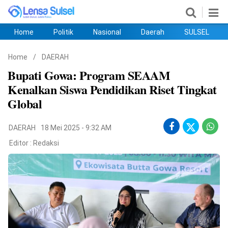
Home
Politik
Nasional
Daerah
SULSEL
Home
Politik
Nasional
Daerah
SULSEL
Ekobis
Hukum
PENDIDIKAN
Olahraga
HIBURAN
Opini
Home
/
DAERAH
Bupati Gowa: Program SEAAM
Kenalkan Siswa Pendidikan Riset Tingkat
Global
DAERAH
18 Mei 2025 - 9:32 AM
Editor :
Redaksi
©
Copyright
2026
lensasulsel.com
.
All
Right