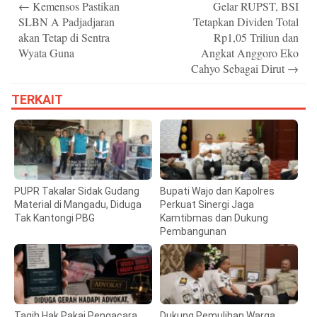
←
Kemensos Pastikan
Gelar RUPST, BSI
navigation
SLBN A Padjadjaran
Tetapkan Dividen Total
akan Tetap di Sentra
Rp1,05 Triliun dan
Wyata Guna
Angkat Anggoro Eko
Cahyo Sebagai Dirut
→
TERKAIT
PUPR Takalar Sidak Gudang
Bupati Wajo dan Kapolres
Material di Mangadu, Diduga
Perkuat Sinergi Jaga
Tak Kantongi PBG
Kamtibmas dan Dukung
Pembangunan
Tagih Hak Pakai Pengacara,
Dukung Pemulihan Warga