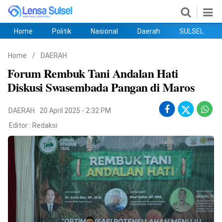
Home
Politik
Nasional
Daerah
SULSEL
Home
Politik
Nasional
Daerah
SULSEL
Ekobis
Hukum
PENDIDIKAN
Olahraga
HIBURAN
Opini
Home
/
DAERAH
⁠Forum Rembuk Tani Andalan Hati
Diskusi Swasembada Pangan di Maros
DAERAH
20 April 2025 - 2:32 PM
Editor :
Redaksi
©
Copyright
2026
lensasulsel.com
.
All
Right