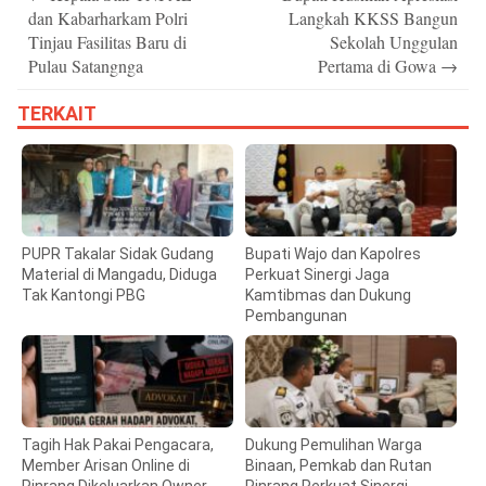
navigation
dan Kabarharkam Polri
Langkah KKSS Bangun
Tinjau Fasilitas Baru di
Sekolah Unggulan
Pulau Satangnga
Pertama di Gowa
→
TERKAIT
PUPR Takalar Sidak Gudang
Bupati Wajo dan Kapolres
Material di Mangadu, Diduga
Perkuat Sinergi Jaga
Tak Kantongi PBG
Kamtibmas dan Dukung
Pembangunan
Tagih Hak Pakai Pengacara,
Dukung Pemulihan Warga
Member Arisan Online di
Binaan, Pemkab dan Rutan
Pinrang Dikeluarkan Owner
Pinrang Perkuat Sinergi