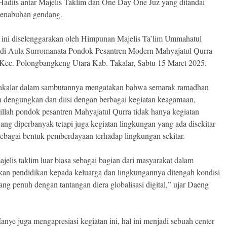
Hadits antar Majelis Taklim dan One Day One Juz yang ditandai
enabuhan gendang.
 ini diselenggarakan oleh Himpunan Majelis Ta’lim Ummahatul
 di Aula Surromanata Pondok Pesantren Modern Mahyajatul Qurra
Kec. Polongbangkeng Utara Kab. Takalar, Sabtu 15 Maret 2025.
akalar dalam sambutannya mengatakan bahwa semarak ramadhan
ta dengungkan dan diisi dengan berbagai kegiatan keagamaan,
illah pondok pesantren Mahyajatul Qurra tidak hanya kegiatan
yang diperbanyak tetapi juga kegiatan lingkungan yang ada disekitar
ebagai bentuk pemberdayaan terhadap lingkungan sekitar.
jelis taklim luar biasa sebagai bagian dari masyarakat dalam
an pendidikan kepada keluarga dan lingkungannya ditengah kondisi
yang penuh dengan tantangan diera globalisasi digital,” ujar Daeng
nye juga mengapresiasi kegiatan ini, hal ini menjadi sebuah center