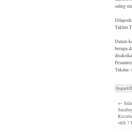
saling m
Dilapork
Taklim T
Dalam ke
berupa d
disaksik
Pesantre
Takalar. 
Bupati 
Post
←
Sida
navigatio
Suraba
Kecura
oleh 7 