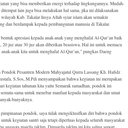
giatan yang bisa memberikan energi terhadap lingkungannya. Mudah-
ditempat lain juga bisa melakukan hal sama, jika ini dilaksanakan
h wilayah Kab. Takalar Insya Allah syiar islam akan semakin
g dan berdampak kepada pembangunan manusia di Takalar.
 bentuk apresiasi kepada anak-anak yang menghafal Al-Qur’an baik
z, 20 juz atau 30 juz akan diberikan beasiswa. Hal ini untuk memacu
 anak-anak kita untuk menghafal Al-Qur’an,” pungkas Daeng
 Pondok Pesantren Modern Mahyajatul Qurra Lassang Kh. Hafidz
ustafa, S.Sos,.M.Pdi menyampaikan bahwa kegiatan ini merupakan
ari kegiatan tahunan kita yaitu Semarak ramadhan, pondok ini
n semata-sama untuk menebar manfaat kepada masyarakat dan umat
banyak-banyaknya.
 pimpinanan pondok, saya tidak mengeklusifkan diri bahwa pondok
 untuk kegiatan santri saja tetapi diperluas kepada seluruh masyarakat
bu anggota majelis taklim. Dimajelis taklim ini kita saling suport,