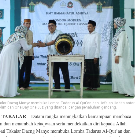
kalar Daeng Manye membuka Lomba Tadarus Al-Qur'an dan Hafalan Hadits antar
aklim dan One Day One Juz yang ditandai dengan penabuhan gendang.
, TAKALAR
– Dalam rangka meningkatkan kemampuan membaca
n dan menambah ketaqwaan serta mendekatkan diri kepada Allah
ati Takalar Daeng Manye membuka Lomba Tadarus Al-Qur’an dan