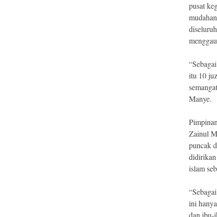
pusat ke
mudahan 
diseluru
menggaun
“Sebagai
itu 10 ju
semangat
Manye.
Pimpinan
Zainul M
puncak d
didirika
islam se
“Sebagai
ini hanya
dan ibu-i