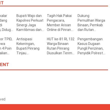
IT
alar
Bupati Wajo dan
Tagih Hak Pakai
Dukung
dang
Kapolres Perkuat
Pengacara,
Pemulihan Warga
di
Sinergi Jaga
Member Arisan
Binaan, Pemkab
, Diduga
Kamtibmas dan
Online di Pinrang
dan Rutan
ongi PBG
Dukung
Dikeluarkan
Pinrang Perkuat
or TPID,
Pembangunan
Antisipasi
Owner
HUT ke-81 RI, 132
Sinergi
Pengembangan
owa
Kekeringan,
Warga Binaan
Pembinaan
Kasus Dugaan
 4 Poin
Bupati Pinrang
Rutan Pinrang
Pungli Perizinan,
lian
Tinjau
Diusulkan Terima
Penyidik Polresta
aerah
Pemanfaatan
Remisi
Layangkan Surat
Irigasi
Panggilan
ENT
Perpompaan di
Pemeriksaan
Tiroang
Bupati Gowa
rved