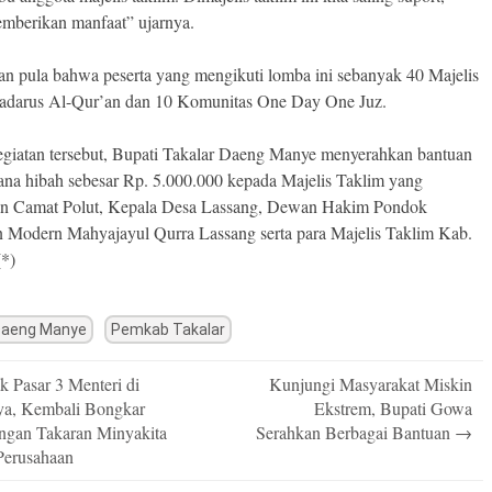
emberikan manfaat” ujarnya.
an pula bahwa peserta yang mengikuti lomba ini sebanyak 40 Majelis
adarus Al-Qur’an dan 10 Komunitas One Day One Juz.
giatan tersebut, Bupati Takalar Daeng Manye menyerahkan bantuan
ana hibah sebesar Rp. 5.000.000 kepada Majelis Taklim yang
an Camat Polut, Kepala Desa Lassang, Dewan Hakim Pondok
n Modern Mahyajayul Qurra Lassang serta para Majelis Taklim Kab.
(*)
Daeng Manye
Pemkab Takalar
k Pasar 3 Menteri di
Kunjungi Masyarakat Miskin
n
ya, Kembali Bongkar
Ekstrem, Bupati Gowa
ngan Takaran Minyakita
Serahkan Berbagai Bantuan
→
Perusahaan