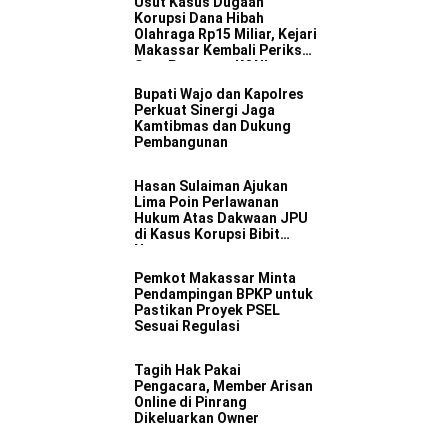
Usut Kasus Dugaan
Korupsi Dana Hibah
Olahraga Rp15 Miliar, Kejari
Makassar Kembali Periksa
Satu Pengurus KONI
Bupati Wajo dan Kapolres
Perkuat Sinergi Jaga
Kamtibmas dan Dukung
Pembangunan
Hasan Sulaiman Ajukan
Lima Poin Perlawanan
Hukum Atas Dakwaan JPU
di Kasus Korupsi Bibit
Nanas
Pemkot Makassar Minta
Pendampingan BPKP untuk
Pastikan Proyek PSEL
Sesuai Regulasi
Tagih Hak Pakai
Pengacara, Member Arisan
Online di Pinrang
Dikeluarkan Owner