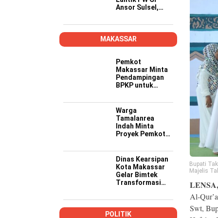
Ansor Sulsel,
Tekankan Kader
Kompeten,
Kreatif, dan Siap
Wujudkan
MAKASSAR
Ketahanan
Pangan
Pemkot
Makassar Minta
Pendampingan
BPKP untuk
Pastikan Proyek
PSEL Sesuai
Regulasi
Warga
Tamalanrea
Indah Minta
Proyek Pemkot
Makassar Lebih
Transparan,
Musyawarah
Dinas Kearsipan
Bupati Ta
Berakhir dengan
Kota Makassar
Majelis T
Kesepakatan
Gelar Bimtek
Transformasi
LENSA
Kearsipan di
Al-Qur’a
Yogyakarta
Swt, Bup
POLITIK