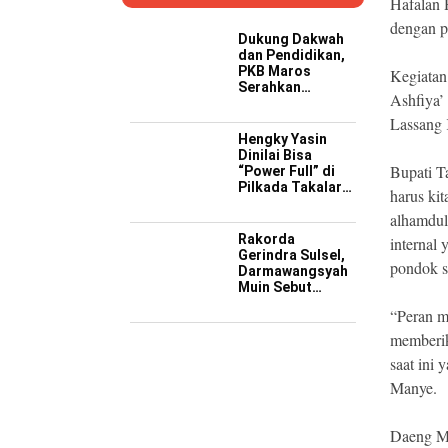
Hafalan 
dengan p
Dukung Dakwah
dan Pendidikan,
PKB Maros
Kegiatan
Serahkan
Ashfiya’
Kendaraan
Operasional ke
Lassang 
Pesantren
Hengky Yasin
Hidayatullah
Dinilai Bisa
Bupati T
“Power Full” di
Pilkada Takalar
harus ki
2029 Mendatang
alhamdul
Rakorda
internal 
Gerindra Sulsel,
pondok s
Darmawangsyah
Muin Sebut
Momentum
“Peran ma
Strategis
Perkuat Soliditas
memberik
Jelang Pemilu
saat ini 
2029
Manye.
Daeng Ma