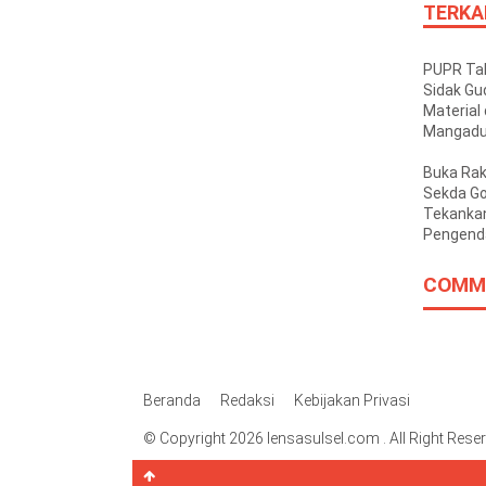
TERKA
PUPR Tak
Sidak Gu
Material 
Mangadu
Tak Kant
Buka Rak
Sekda G
Tekankan
Pengenda
Inflasi D
COMM
Beranda
Redaksi
Kebijakan Privasi
© Copyright 2026 lensasulsel.com . All Right Rese