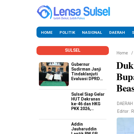
HOME
POLITIK
NASIONAL
DAERAH
SULSEL
Home
/
Duk
Gubernur
Sudirman Janji
Bupa
Tindaklanjuti
Evaluasi DPRD
Beas
Soal Kinerja
Buruk OPD
Sulsel Siap Gelar
HUT Dekranas
DAERAH
ke-46 dan HKG
PKK 2026,
Editor :
R
Targetkan
Promosi Wastra-
Kriya hingga
Addin
Dongkrak
Jauharuddin
Ekonomi Daerah
Lantik PW GP