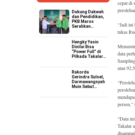
cepat di
peroleha
Dukung Dakwah
dan Pendidikan,
PKB Maros
“Jadi ini
Serahkan
Kendaraan
tukas Ru
Operasional ke
Pesantren
Hengky Yasin
Hidayatullah
Menurutn
Dinilai Bisa
“Power Full” di
data per
Pilkada Takalar
Sampling
2029 Mendatang
atau 92,5
Rakorda
Gerindra Sulsel,
Darmawangsyah
“Peroleha
Muin Sebut
peroleha
Momentum
Strategis
mendapat
Perkuat Soliditas
persen,” 
Jelang Pemilu
2029
“Data in
Takalar 
disampai