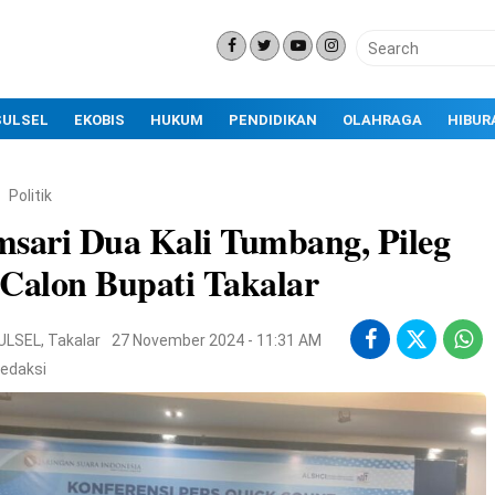
SULSEL
EKOBIS
HUKUM
PENDIDIKAN
OLAHRAGA
HIBUR
Politik
sari Dua Kali Tumbang, Pileg
Calon Bupati Takalar
ULSEL
,
Takalar
27 November 2024 - 11:31 AM
edaksi