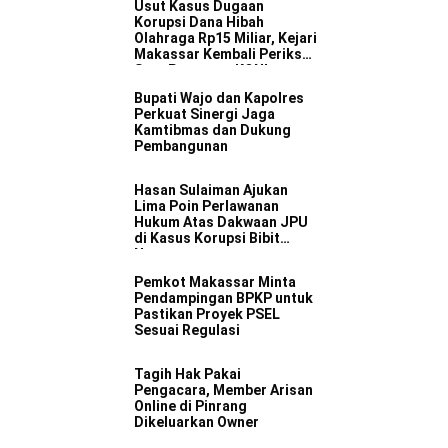
Usut Kasus Dugaan
Korupsi Dana Hibah
Olahraga Rp15 Miliar, Kejari
Makassar Kembali Periksa
Satu Pengurus KONI
Bupati Wajo dan Kapolres
Perkuat Sinergi Jaga
Kamtibmas dan Dukung
Pembangunan
Hasan Sulaiman Ajukan
Lima Poin Perlawanan
Hukum Atas Dakwaan JPU
di Kasus Korupsi Bibit
Nanas
Pemkot Makassar Minta
Pendampingan BPKP untuk
Pastikan Proyek PSEL
Sesuai Regulasi
Tagih Hak Pakai
Pengacara, Member Arisan
Online di Pinrang
Dikeluarkan Owner