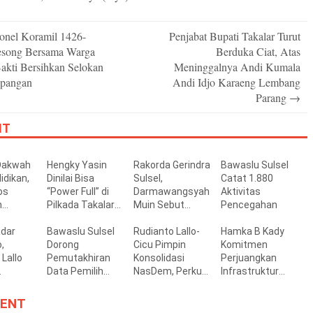
onel Koramil 1426-
Penjabat Bupati Takalar Turut
n
esong Bersama Warga
Berduka Ciat, Atas
akti Bersihkan Selokan
Meninggalnya Andi Kumala
pangan
Andi Idjo Karaeng Lembang
Parang
→
IT
Dakwah
Hengky Yasin
Rakorda Gerindra
Bawaslu Sulsel
idikan,
Dinilai Bisa
Sulsel,
Catat 1.880
os
“Power Full” di
Darmawangsyah
Aktivitas
n
Pilkada Takalar
Muin Sebut
Pencegahan
an
2029 Mendatang
Momentum
nal ke
adar
Bawaslu Sulsel
Strategis
Rudianto Lallo-
Hamka B Kady
en
,
Dorong
Perkuat Soliditas
Cicu Pimpin
Komitmen
llah
Lallo
Pemutakhiran
Jelang Pemilu
Konsolidasi
Perjuangkan
Data Pemilih
2029
NasDem, Perkuat
Infrastruktur
gan
yang Akurat,
Soliditas Kader
Jalan dan
aru bagi
Terbuka, dan
hingga Akar
Jembatan di
ENT
Partisipatif
Rumput
Bantaeng