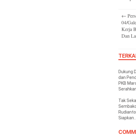
Post
←
Pers
navigatio
04/Gal
Kerja B
Dan La
TERKA
Dukung 
dan Pend
PKB Mar
Serahka
Kendara
Operasio
Tak Sek
Pesantr
Sembako
Hidayatu
Rudianto 
Siapkan
Perjuan
Rumah B
COMM
Korban