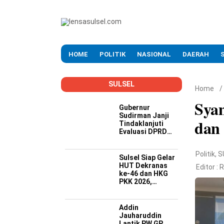
HOME
POLITIK
NASIONAL
DAERAH
SULSEL
Home
/
Syam
Gubernur
Sudirman Janji
dan 
Tindaklanjuti
Evaluasi DPRD
Soal Kinerja
Buruk OPD
Politik
,
S
Sulsel Siap Gelar
HUT Dekranas
Editor :
R
ke-46 dan HKG
PKK 2026,
Targetkan
Promosi Wastra-
Kriya hingga
Addin
Dongkrak
Jauharuddin
Ekonomi Daerah
Lantik PW GP