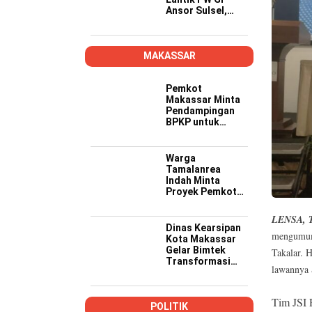
Ansor Sulsel,
Tekankan Kader
Kompeten,
Kreatif, dan Siap
Wujudkan
MAKASSAR
Ketahanan
Pangan
Pemkot
Makassar Minta
Pendampingan
BPKP untuk
Pastikan Proyek
PSEL Sesuai
Regulasi
Warga
Tamalanrea
Indah Minta
Proyek Pemkot
Makassar Lebih
Transparan,
LENSA, 
Musyawarah
Dinas Kearsipan
mengumumk
Berakhir dengan
Kota Makassar
Kesepakatan
Gelar Bimtek
Takalar. 
Transformasi
lawannya 
Kearsipan di
Yogyakarta
Tim JSI 
POLITIK