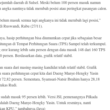
 sejumlah daerah di Sulsel. Meski belum 100 persen masuk namun
n angka nantinya tidak merubah posisi atau peringkat pasangan calon.
 belum masuk semua tapi angkanya ini tidak merubah lagi posisi,”
di Ruswandi, Rabu (27/11).
ya, hasip perhitungan bisa diumumkan cepat jika sebagaian besar
hitungan di Tempat Perhitungan Suara (TPS) Sampel telah terkumpul.
 eror kurang lebih satu persen dengan data masuk 148 dari 160 TPS
0 persen. Berdasarkan data, grafik relatif stabil.
n suara dari masing-masing kandidat telah relatif stabil. Grafik
n suara perhitungan cepat kita dari Daeng Manye-Hengky Yasin
 72,82 persen. Sementara, Syamsari-Natsir Ibrahim hanya 28,18
tukas Rudi.
i sudah masuk 95 persen lebih. Versi JSI, pemenangnya Pilkada
adalah Daeng Manye-Hengky Yasin. Untuk resminya, nanti
kan KPU,” tambahnya.(Jaya)